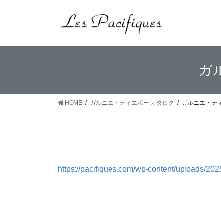
コ
ナ
ン
ビ
テ
ゲ
ン
ー
ツ
シ
へ
ョ
ガ
ス
ン
キ
に
ッ
移
HOME
ガルニエ・ティエボー カタログ
ガルニエ・ティ
プ
動
https://pacifiques.com/wp-content/uploads