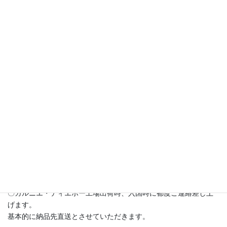
〇資料送付
↓
〇ご要望やイメージに合わせて、膨大な種類の中からご提案しま
す。
簡単なサンプルなどをご覧いただき、具体的なイメージをもって
いただくことができます。
↓
〇細かいご要望やカスタマイズ希望などお伺いし、内容をガルニ
エ・ティエボー本社と調整します。
場合によってはサンプルをお作りすることもあります。
↓
〇仕様が確定しましたら御見積を作成し、ご発注いただきます。
（初回お取引の際は納品前入金をお願いいたします。）
↓
〇正式発注からご納品までは約一ヶ月～三か月程度となります。
↓
〇ガルニエ・ティエボー工場出荷時、入国時に都度ご連絡差し上
げます。
基本的に納品先直送とさせていただきます。