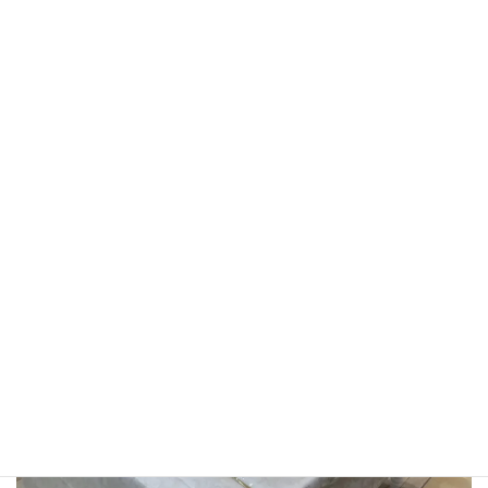
ルネル（ホワイトゴールド）を使用したテーブルセッティングを
展開しています。
華やかなイリゼ加工（表面にキラキラとした加工が施されていま
す）がイベントシーズンにぴったりのテーブルクロスです。
表面がアクリルコーティング加工されているので、ワインなど色
の濃いものをこぼしてもすぐに拭き取れば染み込みにくいのが特
徴です。