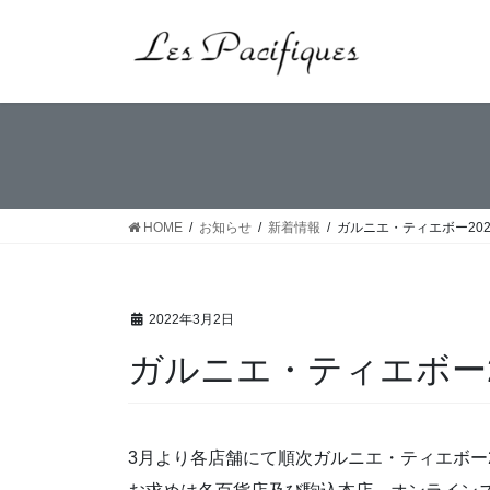
コ
ナ
ン
ビ
テ
ゲ
ン
ー
ツ
シ
へ
ョ
ス
ン
キ
に
ッ
移
HOME
お知らせ
新着情報
ガルニエ・ティエボー20
プ
動
2022年3月2日
ガルニエ・ティエボー
3月より各店舗にて順次ガルニエ・ティエボー