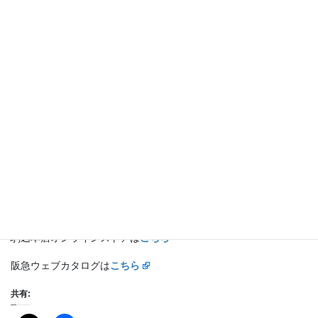
わせ、繊細で洗練されたセッティングにいたしました。
ランナーはブリッジで掛けるとランチョンマットの代わりにもな
り、また垂れ下がりが多くなるためよりエレガントな雰囲気を演
出できます。
5月16日までディスプレイしております。
阪急うめだにお越しの際はぜひお立ち寄りください。
・アクリルコーティングテーブルクロス：ガルニエ・ティエボ
ー マラウィ（ブラック）
・ナプキン：ヴァイスフェ カール シルバー
・ランナー：ヴァイスフェ カール シルバー
駒込本店オンラインストアは
こちら
阪急ウェブカタログは
こちら
共有: