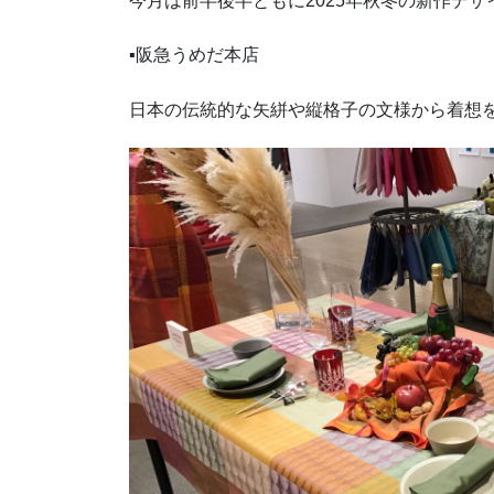
今月は前半後半ともに2025年秋冬の新作デ
▪阪急うめだ本店
日本の伝統的な矢絣や縦格子の文様から着想を