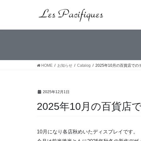
コ
ナ
ン
ビ
テ
ゲ
ン
ー
ツ
シ
へ
ョ
ス
ン
キ
に
ッ
移
HOME
お知らせ
Catalog
2025年10月の百貨店で
プ
動
2025年12月1日
2025年10月の百貨
10月になり各店秋めいたディスプレイです。