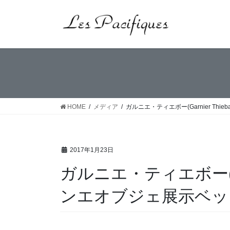
コ
ナ
ン
ビ
テ
ゲ
ン
ー
ツ
シ
へ
ョ
ス
ン
キ
に
ッ
移
HOME
メディア
ガルニエ・ティエボー(Garnier Thi
プ
動
2017年1月23日
ガルニエ・ティエボー(Garn
ンエオブジェ展示ベッ