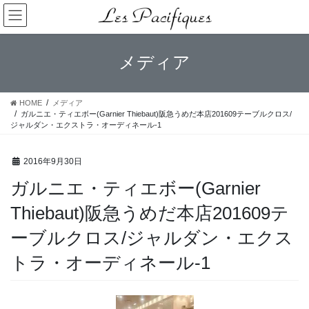
コ
ナ
ン
ビ
テ
ゲ
ン
ー
メディア
ツ
シ
へ
ョ
ス
ン
HOME
メディア
キ
に
ガルニエ・ティエボー(Garnier Thiebaut)阪急うめだ本店201609テーブルクロス/
ッ
移
ジャルダン・エクストラ・オーディネール-1
プ
動
2016年9月30日
ガルニエ・ティエボー(Garnier
Thiebaut)阪急うめだ本店201609テ
ーブルクロス/ジャルダン・エクス
トラ・オーディネール-1