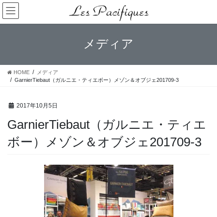
コ
ナ
ン
ビ
テ
ゲ
ン
ー
メディア
ツ
シ
へ
ョ
ス
ン
HOME
メディア
キ
に
GarnierTiebaut（ガルニエ・ティエボー）メゾン＆オブジェ201709-3
ッ
移
プ
動
2017年10月5日
GarnierTiebaut（ガルニエ・ティエ
ボー）メゾン＆オブジェ201709-3