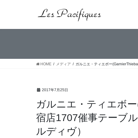
コ
ナ
ン
ビ
テ
ゲ
ン
ー
ツ
シ
へ
ョ
ス
ン
キ
に
ッ
移
HOME
メディア
ガルニエ・ティエボー(GarnierTh
プ
動
2017年7月25日
ガルニエ・ティエボー(Gar
宿店1707催事テー
ルディヴ）