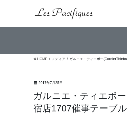
コ
ナ
ン
ビ
テ
ゲ
ン
ー
ツ
シ
へ
ョ
ス
ン
キ
に
ッ
移
HOME
メディア
ガルニエ・ティエボー(GarnierThi
プ
動
2017年7月25日
ガルニエ・ティエボー(Gar
宿店1707催事テーブ