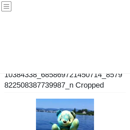
コ
ナ
ン
ビ
テ
ゲ
ン
ー
メディア
ツ
シ
へ
ョ
ス
ン
HOME
メディア
キ
に
10384338_685869721450714_8579822508387739987_n Cropped
ッ
移
プ
動
2015年9月27日
10384338_685869721450714_8579
822508387739987_n Cropped