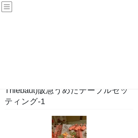
コ
ナ
ン
ビ
テ
ゲ
ン
ー
メディア
ツ
シ
へ
ョ
ス
ン
HOME
メディア
キ
に
ガルニエ・ティエボー(Garnier Thiebaut)阪急うめだテーブルセッティング-1
ッ
移
プ
動
2016年4月11日
ガルニエ・ティエボー(Garnier
Thiebaut)阪急うめだテーブルセッ
ティング-1