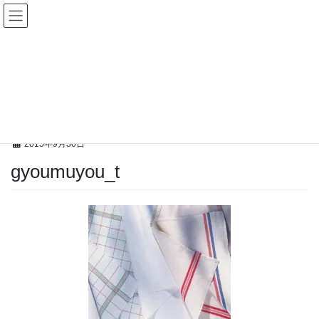
コ
ナ
ン
ビ
テ
ゲ
ン
ー
メディア
ツ
シ
へ
ョ
ス
ン
HOME
メディア
gyoumuyou_t
キ
に
ッ
移
プ
動
2015年9月30日
gyoumuyou_t